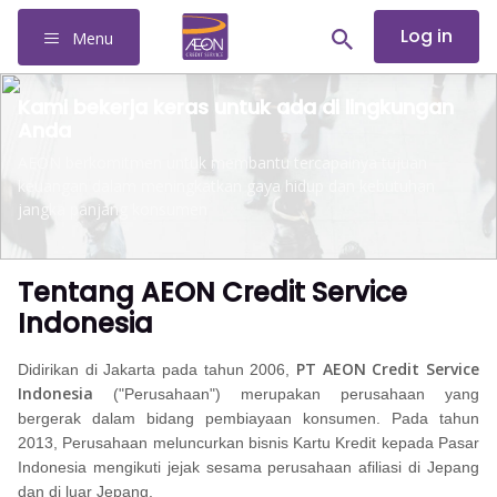
Log in
Menu
Kami bekerja keras untuk ada di lingkungan
Anda
AEON berkomitmen untuk membantu tercapainya tujuan
keuangan dalam meningkatkan gaya hidup dan kebutuhan
jangka panjang konsumen
Tentang AEON Credit Service
Indonesia
PT AEON Credit Service
Didirikan di Jakarta pada tahun 2006,
Indonesia
("Perusahaan") merupakan perusahaan yang
bergerak dalam bidang pembiayaan konsumen. Pada tahun
2013, Perusahaan meluncurkan bisnis Kartu Kredit kepada Pasar
Indonesia mengikuti jejak sesama perusahaan afiliasi di Jepang
dan di luar Jepang.