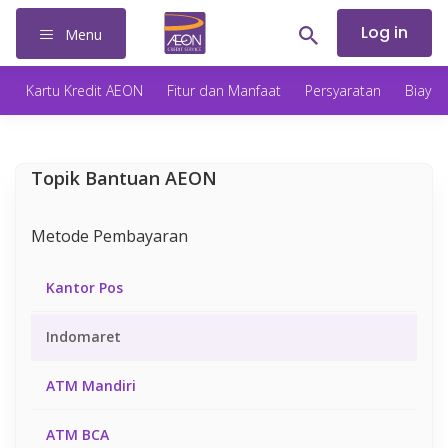
Log in
Menu
Kartu Kredit AEON
Fitur dan Manfaat
Persyaratan
Biaya
Topik Bantuan AEON
Metode Pembayaran
Kantor Pos
Indomaret
ATM Mandiri
ATM BCA