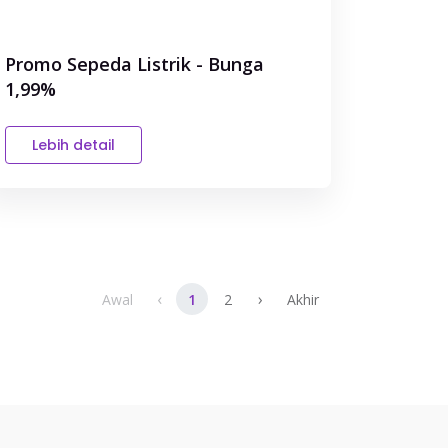
Promo Sepeda Listrik - Bunga
1,99%
Lebih detail
‹
›
Awal
1
2
Akhir