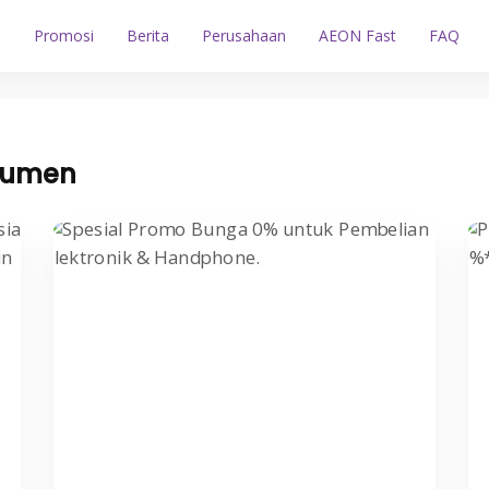
n
Promosi
Berita
Perusahaan
AEON Fast
FAQ
sumen