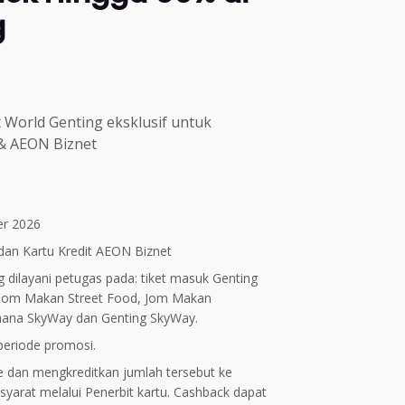
g
 World Genting eksklusif untuk
& AEON Biznet
er 2026
dan Kartu Kredit AEON Biznet
g dilayani petugas pada: tiket masuk Genting
 Jom Makan Street Food, Jom Makan
ahana SkyWay dan Genting SkyWay.
periode promosi.
e dan mengkreditkan jumlah tersebut ke
arat melalui Penerbit kartu. Cashback dapat