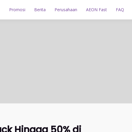
n
Promosi
Berita
Perusahaan
AEON Fast
FAQ
ck Hingga 50% di